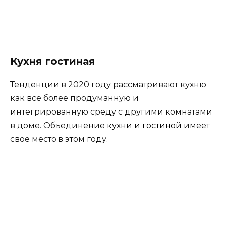
Подходящая для открытых пространств — это
линейная модель кухни. Фото представлена
ниже, отражает современную концепцию
жизни. Здесь видно совместное
использование многофункциональных комнат
дома. Дизайн этой кухни характеризуется
модульностью и компактными решениями для
сохранения места в нескольких метрах.
Остров в интерьере современной
кухни
Остров выступает, как соединение между
двумя средами, открытым пространством для