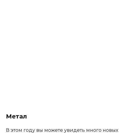
Этот материал подходит для кухни в стиле
Шебби
шик
.