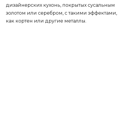
Вытяжки, которые выглядят
как дизайнерские подвески
Давайте попрощаемся с кухонными
вытяжками прошлого. Вытяжки будущего все
больше похожи на мебель. Они могут путаться с
подвесками или движущимися скульптурами.
Иногда
вытяжка прячется
на варочной панели.