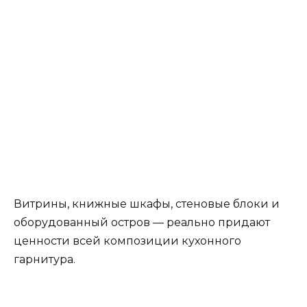
На фото выше полуостров образует точку
соединения кухни с гостиной. Столешница на
полуострове, отлично подходит для
приготовления и приема пищи.
Скрытая кухня —новая тенденция
Скрытая кухня — это вариант для тех, у кого
небольшое открытое пространство и тех, кто
любит порядок.