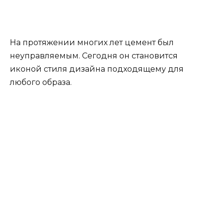
Метал
В этом году вы можете увидеть много новых
дизайнерских кухонь, покрытых сусальным
золотом или серебром, с такими эффектами,
как
кортен
или другие металлы.