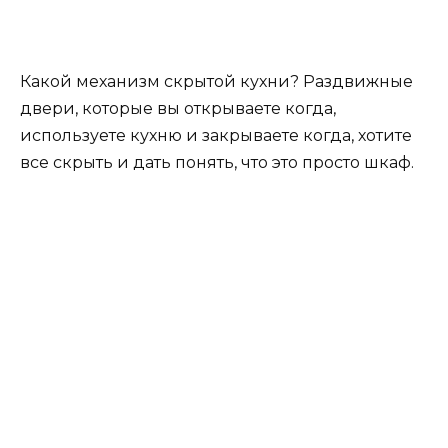
Новые материалы для
кухонного гарнитура 2020
Популярные материалы этого года должны
напоминать природные элементы такие как
дерево, мрамор или камень, а также металлы,
бетон или стекло. Если вы не очень любите
минимализм, можно играть на контрастах,
сочетая эти материалы с аксессуарами в ярких
тонах. Это могут быть обивки или занавески, а
также посуда и украшения, способны придать
комнате живость и характер.
Цемент