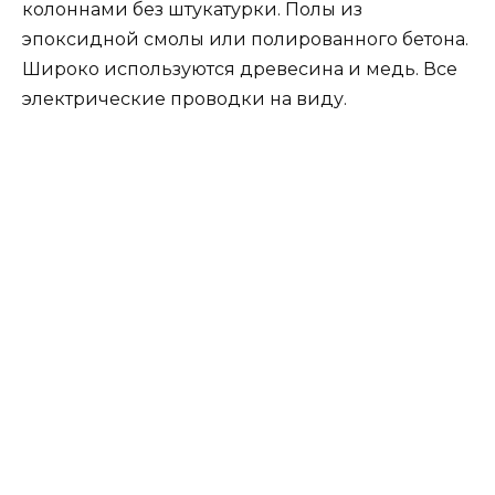
колоннами без штукатурки. Полы из
эпоксидной смолы или полированного бетона.
Широко используются древесина и медь. Все
электрические проводки на виду.
Кухня гостиная
Тенденции в 2020 году рассматривают кухню
как все более продуманную и
интегрированную среду с другими комнатами
в доме. Объединение
кухни и гостиной
имеет
свое место в этом году.