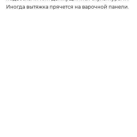
Нетрадиционный фартук
на кухне
Чтобы улучшить
интерьер вашей кухни, вы
можете использовать асимметричные плиты в
качестве фартука.