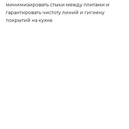
Цвета кухни 2020
В этом году модные цвета кухни – все
цвета и
оттенки метала,
от серебра до золота. Черный,
белый, цвет дерева, светло- серый для