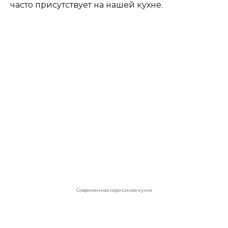
Оригинальная уютная кухня
Необычная комбинация, но привносит в
помещение лето. Подходит для больших
кухонь или для кухни
гостиной
.
Желто-синяя кухня