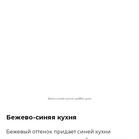
Большая и уютная бежево-синяя кухня
Серо-синяя кухня
Сочетание синего с серым подходит для
современных дизайнов кухонь. Серый на
синей кухне останется всегда модным. Как
правило, все электрические приборы на кухне
,
такие
как холодильник
, духовка
,вытяжка и т.д
металлического цвета и поэтому этот цвет