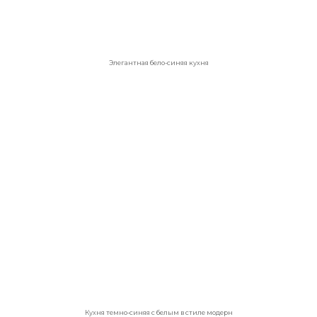
Бело-синяя кухня шебби шик
Бежево-синяя кухня
Бежевый оттенок придает синей кухни