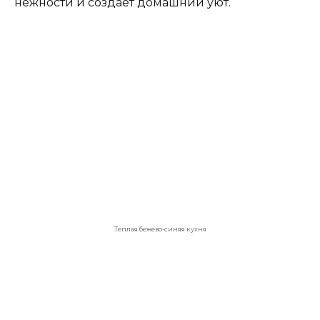
часто
присутствует
на нашей кухне.
Современная серо-синяя кухня