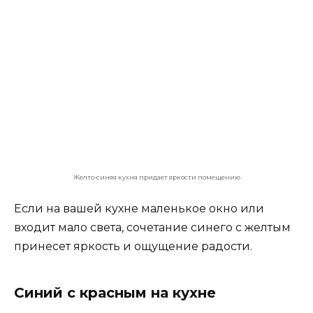
Красно-синяя кухня
Заключение
Если ваша кухня очень маленькая можно
оформить в интерьере идеальный микс, чтобы
избежать уменьшения пространства. Что
касается мебели и настенных элементов,
выберите оттенок темно-синего цвета. Для
фартука и столешницы выберите что-нибудь
легкое и дорогое, например, мрамор, и
обогатите все это маленькими золотыми
элементами, такими как краны или ручки на
гарнитуре. Синий придаст изысканности
всему, мрамор придаст правильную яркость, а
золото
—
это прикосновение гламура, которое
никогда не ранит.