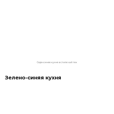
Желто-синяя кухня придает яркости помещению
Если на вашей кухне маленькое окно или
входит мало света, сочетание синего с желтым
принесет яркость и ощущение радости.
Синий с красным на кухне