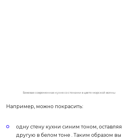
Бежевая современная кухня со стенами в цвете морской волны
Например, можно покрасить:
одну стену кухни синим тоном, оставляя
другую в белом тоне . Таким образом вы
избежите чувства угнетения, создаваемого
темным цветом;
другой альтернативой может быть
изменение оттенка синего для каждой
стены.В результате чего комната будет
состоять из разных оттенков синего или
разделить стены горизонтально между
белым и синим;