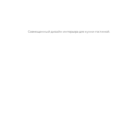
Совмещенный дизайн интерьера для кухни-гостиной.
Кухня-гостинная
– великолепное решение,
стильный дизайн, который можно выбрать по
фото и представить дизайнеру.
Правила выбора кухонной
мебели
Существует несколько правил, которые можно
учитывать, разрабатывая новый проект