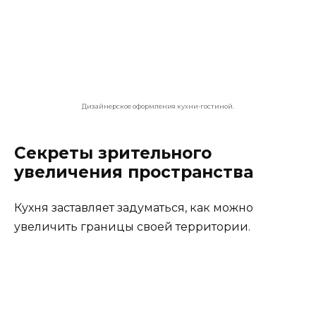
Обои должны быть светлыми.
Кухонный интерьер должен включать два
основных цвета.
Убрав межкомнатную дверь, можно
визуально расширить пространство.
То же самое можно проделать и с
покрытием пола.
Должны присутствовать тона светлых
оттенков с прозрачными вставками.
Для маленьких кухонь подойдут большие
шкафы и тумбы.
Карниз желательно потолочный или
расположенный выше верхней кромки