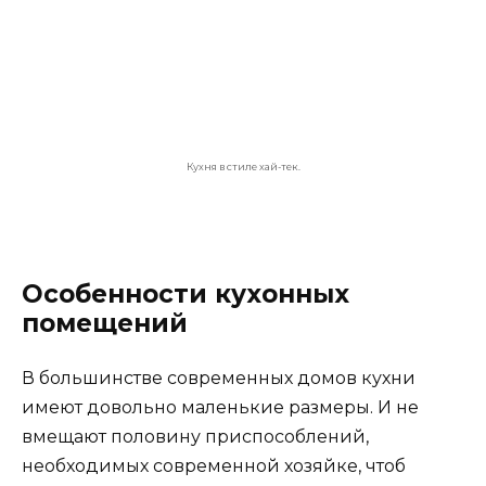
Большое помещение для кухни.
Таким образом, дизайн кухни – это кропотливая
работа.
Основными моментами являются:
Покрытие пола
, которому нужно выдержать
частые нагрузки в этих местах и не должно
повредиться от случайно упавшего
предмета;
Помещение комнаты должно быть покрыто
плотным, легко моющимся материалом;
Отделочные материалы в помещении