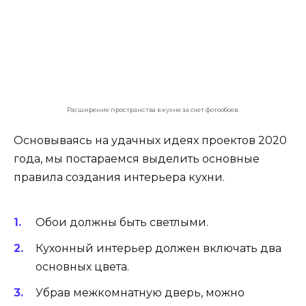
окна.
Рисунок на занавесках должен быть
продолговатым, а сами занавески плавно
свисать до самого пола.
В кухнях таких размеров приветствуются
зеркальные поверхности. Они придают
глубину и визуально расширяют ее.
Растения, находящиеся на подоконниках
или подставках, должны быть маленькими
и не броскими.
Для такой кухни использование ярких
броских акцентов необходимо.