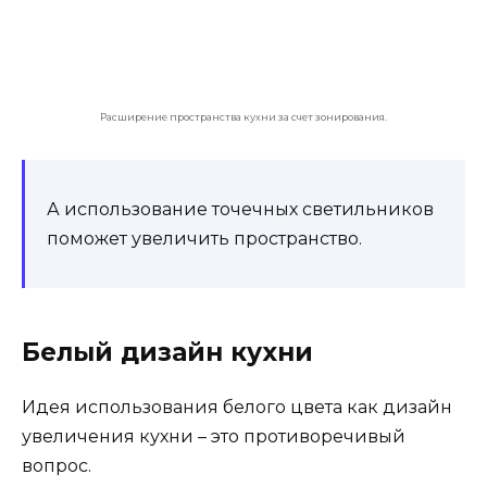
На белой поверхности заметно каждое
пятнышко, но, на темной поверхности их
заметно не меньше.
Белый напоминает больницу, но его можно
разбавить другими гармонирующими
оттенками и это будет оригинальным
решением.
Белые тона в силу своей модности стали
очень популярным и даже типичным. Но
именно благодаря белому дизайн
интерьера можно менять очень часто без
особых денежных затрат.