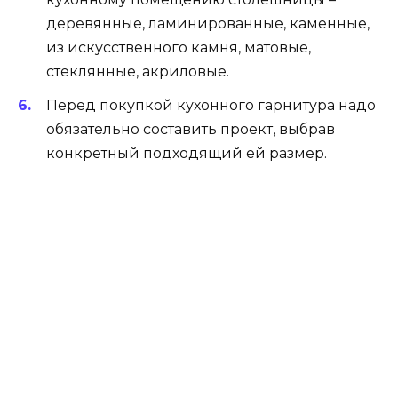
Классическим вариантом являются такие
правила.
Газовая плита должна находиться возле
газовой трубы.
Холодильник не должен быть рядом с
газовой плитой.
Мойка должна быть рядом с
канализационным отводом.
Рядом с мойкой – ящичек с ложками и
вилками.
На маленькой территории навесные
шкафчики очень уместны.
Хорошим решением будет соединение