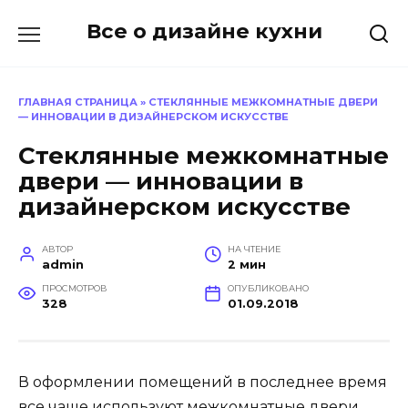
Перейти
Все о дизайне кухни
к
содержанию
ГЛАВНАЯ СТРАНИЦА
»
СТЕКЛЯННЫЕ МЕЖКОМНАТНЫЕ ДВЕРИ
— ИННОВАЦИИ В ДИЗАЙНЕРСКОМ ИСКУССТВЕ
Стеклянные межкомнатные
двери — инновации в
дизайнерском искусстве
АВТОР
НА ЧТЕНИЕ
admin
2 мин
ПРОСМОТРОВ
ОПУБЛИКОВАНО
328
01.09.2018
В оформлении помещений в последнее время
все чаще используют межкомнатные двери,