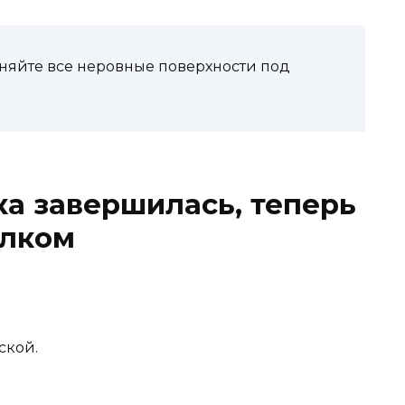
няйте все неровные поверхности под
ка завершилась, теперь
олком
ской.