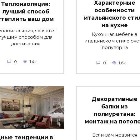
Характерные
Теплоизоляция:
особенности
лучший способ
итальянского сти
утеплить ваш дом
на кухне
еплоизоляция, является
Кухонная мебель в
лучшим способом для
итальянском стиле оче
достижения
популярна
0
1.4к.
0
1.6к.
Декоративные
балки из
полиуретана:
монтаж на потол
Если вам нравится
ные тенденции в