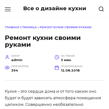
Перейти
Все о дизайне кухни
к
содержанию
ГЛАВНАЯ СТРАНИЦА
»
РЕМОНТ КУХНИ СВОИМИ РУКАМИ
Ремонт кухни своими
руками
АВТОР
НА ЧТЕНИЕ
admin
3 мин
ПРОСМОТРОВ
ОПУБЛИКОВАНО
394
12.08.2018
Кухня – это сердце дома и от того каким оно
будет и будет зависеть атмосфера помещения
целиком. Совершенно необязательно